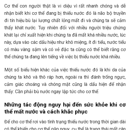
Cơ thể con người thật là vi diệu vì rất nhanh chóng và dễ
nhận biết khi cơ thể đang bị thiếu nước đó là não bộ truyền
đi tín hiệu bù lại lượng chất lỏng mất đi và chúng ta sẽ cảm
thấy khát nước. Tuy nhiên đối với nhiều người triệu chứng
khát lại chỉ xuất hiện khi chúng ta đã mất khá nhiều nước, lúc
này, dựa vào các dấu hiệu như khô miệng, ít đi tiểu, nước tiểu
có màu vàng sậm và có vẻ đặc ta cũng có thể biết rằng cơ
thể chúng ta đang lên tiếng về việc bị thiếu nước khá nhiều.
Một số biểu hiện khác của việc thiếu nước đó là khi da của
chúng ta khô và thô ráp hơn, ngoài ra thì đánh trống ngực,
cảm giác choáng và chóng mặt cũng là dấu hiện để nhận
thấy: Cần phải bù nước ngay lập tức cho cơ thể.
Những tác động nguy hại đến sức khỏe khi cơ
thể mất nước và cách khắc phục
Để cho cơ thể rơi vào tình trạng thiếu nước trong thời gian dài
có thể khiến cho cơ thể gặp nguy, cụ thể là trạng thái mất cân