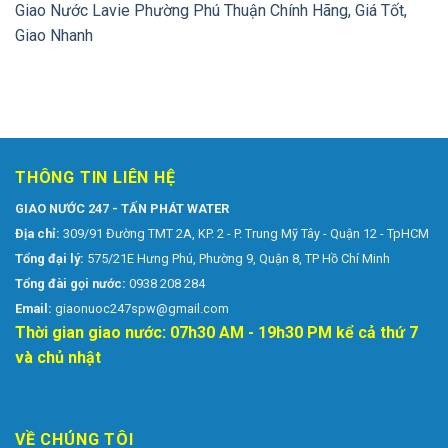
Giao Nước Lavie Phường Phú Thuận Chính Hãng, Giá Tốt,
Giao Nhanh
THÔNG TIN LIÊN HỆ
GIAO NƯỚC 247 - TẤN PHÁT WATER
Địa chỉ:
309/91 Đường TMT 2A, KP. 2 - P. Trung Mỹ Tây - Quận 12 - TpHCM
Tổng đại lý:
575/21E Hưng Phú, Phường 9, Quận 8, TP Hồ Chí Minh
Tổng đài gọi nước:
0938 208 284
Email:
giaonuoc247spw@gmail.com
Thời gian giao nước: 07h30 AM - 19h30 PM kể cả thứ 7
và chủ nhật
VỀ CHÚNG TÔI