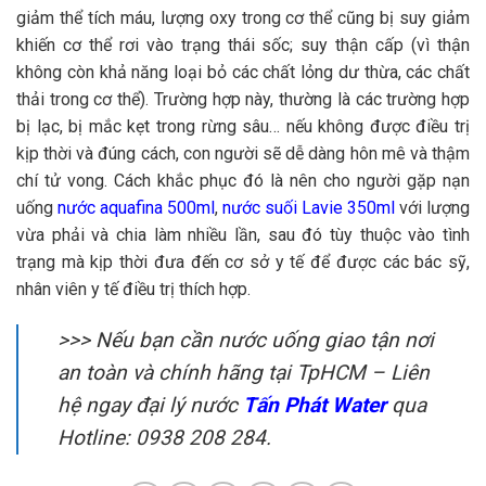
giảm thể tích máu, lượng oxy trong cơ thể cũng bị suy giảm
khiến cơ thể rơi vào trạng thái sốc; suy thận cấp (vì thận
không còn khả năng loại bỏ các chất lỏng dư thừa, các chất
thải trong cơ thể). Trường hợp này, thường là các trường hợp
bị lạc, bị mắc kẹt trong rừng sâu… nếu không được điều trị
kịp thời và đúng cách, con người sẽ dễ dàng hôn mê và thậm
chí tử vong. Cách khắc phục đó là nên cho người gặp nạn
uống
nước aquafina 500ml
,
nước suối Lavie 350ml
với lượng
vừa phải và chia làm nhiều lần, sau đó tùy thuộc vào tình
trạng mà kịp thời đưa đến cơ sở y tế để được các bác sỹ,
nhân viên y tế điều trị thích hợp.
>>> Nếu bạn cần nước uống giao tận nơi
an toàn và chính hãng tại TpHCM – Liên
hệ ngay đại lý nước
Tấn Phát Water
qua
Hotline: 0938 208 284.