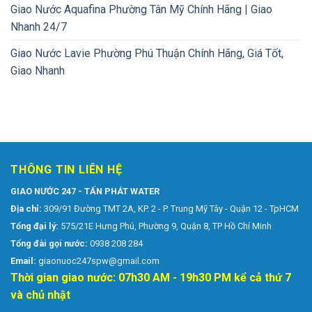
Giao Nước Aquafina Phường Tân Mỹ Chính Hãng | Giao
Nhanh 24/7
Giao Nước Lavie Phường Phú Thuận Chính Hãng, Giá Tốt,
Giao Nhanh
THÔNG TIN LIÊN HỆ
GIAO NƯỚC 247 - TẤN PHÁT WATER
Địa chỉ:
309/91 Đường TMT 2A, KP. 2 - P. Trung Mỹ Tây - Quận 12 - TpHCM
Tổng đại lý:
575/21E Hưng Phú, Phường 9, Quận 8, TP Hồ Chí Minh
Tổng đài gọi nước:
0938 208 284
Email:
giaonuoc247spw@gmail.com
Thời gian giao nước: 07h30 AM - 19h30 PM kể cả thứ 7
và chủ nhật