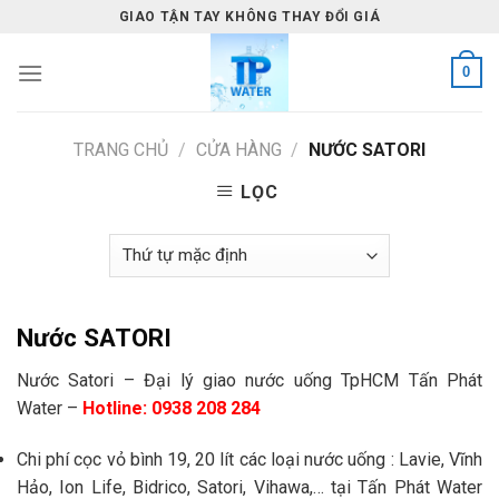
Skip
GIAO TẬN TAY KHÔNG THAY ĐỔI GIÁ
to
content
0
TRANG CHỦ
/
CỬA HÀNG
/
NƯỚC SATORI
LỌC
Nước SATORI
Nước Satori – Đại lý giao nước uống TpHCM Tấn Phát
Water –
Hotline: 0938 208 284
Chi phí cọc vỏ bình 19, 20 lít các loại nước uống : Lavie, Vĩnh
Hảo, Ion Life, Bidrico, Satori, Vihawa,… tại Tấn Phát Water